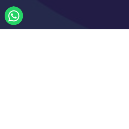
Endereço
Míd
R. Dr. José de Miranda Ramos,
Down
51, Centro, Xanxerê - SC
R I
Contatos
atendimento@dcelt.com.br
DCE