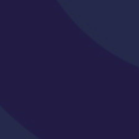
✖
DCELT
Olá!👋
Como podemos te ajudar?