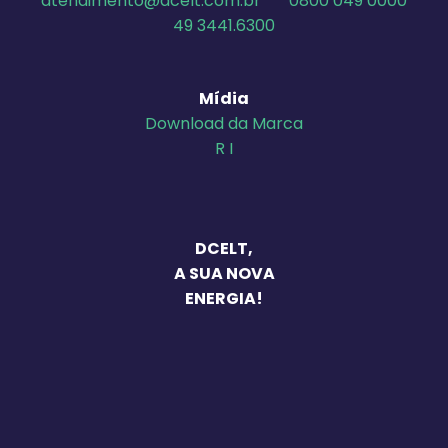
atendimento@dcelt.com.br
0800 049 0000
49 3441.6300
Mídia
Download da Marca
R I
DCELT,
A SUA NOVA
ENERGIA!